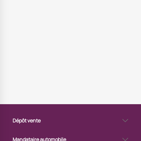
Dépôt vente
Dépôt-vente auto autour de moi à Longuenesse
Dépôt-vente de véhicule à Longuenesse
Mandataire automobile